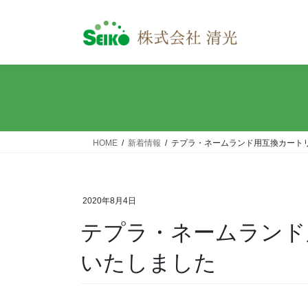
コ
ナ
ン
ビ
テ
ゲ
ン
ー
ツ
シ
へ
ョ
ス
ン
キ
に
ッ
移
HOME
新着情報
テプラ・ネームランド用互換カート
プ
動
2020年8月4日
テプラ・ネームランド
いたしました